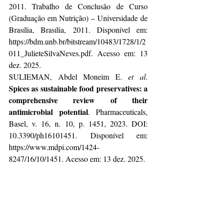
2011. Trabalho de Conclusão de Curso 
(Graduação em Nutrição) – Universidade de 
Brasília, Brasília, 2011. Disponível em: 
https://bdm.unb.br/bitstream/10483/1728/1/2
011_JulieteSilvaNeves.pdf
. Acesso em: 13 
dez. 2025.
SULIEMAN, Abdel Moneim E. 
et al
. 
Spices as sustainable food preservatives: a 
comprehensive review of their 
antimicrobial potential
. Pharmaceuticals, 
Basel, v. 16, n. 10, p. 1451, 2023. DOI: 
10.3390/ph16101451. Disponível em: 
https://www.mdpi.com/1424-
8247/16/10/1451
. Acesso em: 13 dez. 2025.
Spicing up 
BEVERAGEDAILY. 
Christmas
. [S. l.], 23 dez. 2005. Disponível 
em: 
https://www.beveragedaily.com/Article/2005
/12/23/Spicing-up-Christmas/
. Acesso em: 