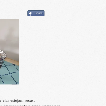
Share
 elas estejam secas;
r drasticamente a carga microbiana