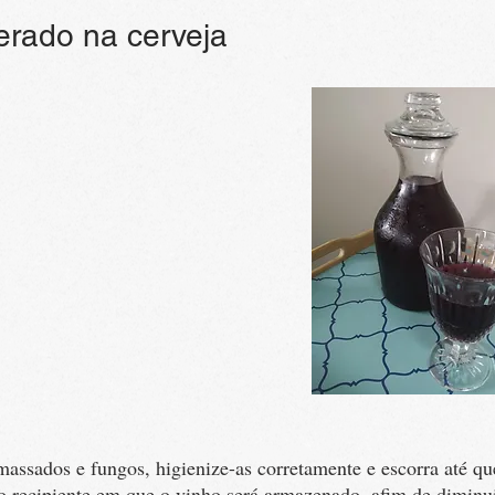
rado na cerveja
assados e fungos, higienize-as corretamente e escorra até que
recipiente em que o vinho será armazenado, afim de diminui