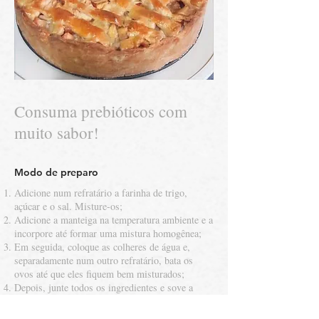
Consuma prebióticos com
muito sabor!
Modo de preparo
Adicione num refratário a farinha de trigo,
açúcar e o sal. Misture-os;
Adicione a manteiga na temperatura ambiente e a
incorpore até formar uma mistura homogênea;
Em seguida, coloque as colheres de água e,
separadamente num outro refratário, bata os
ovos até que eles fiquem bem misturados;
Depois, junte todos os ingredientes e sove a
massa até que ela desgrude de suas mãos.
Envolva com papel filme toda a massa e coloque