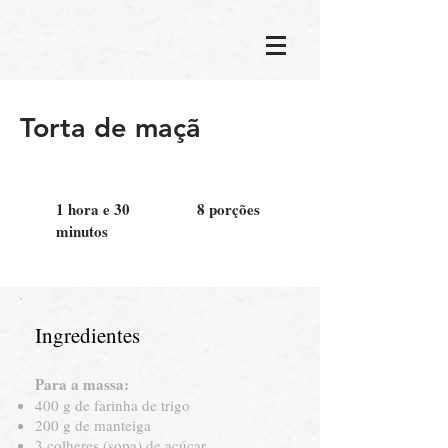
Torta de maçã
1 hora e 30
8 porções
minutos
Ingredientes
Para a massa:
400 g de farinha de trigo
200 g de manteiga
3 colheres (sopa) de açúcar