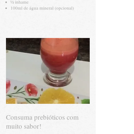
½ inhame
100ml de água mineral (opcional)
Consuma prebióticos com
muito sabor!