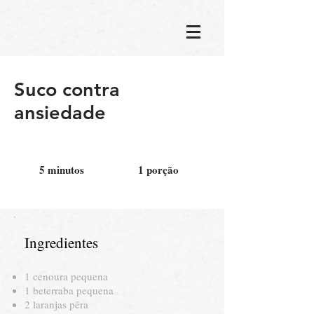
Suco contra
ansiedade
5 minutos
1 porção
Ingredientes
1 cenoura pequena
1 beterraba pequena
2 laranjas pêra