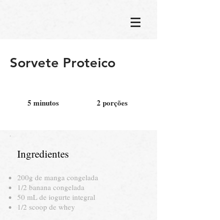
Sorvete Proteico
5 minutos
2 porções
Ingredientes
200g de manga congelada
1/2 banana congelada
50 mL de iogurte integral
1/2 scoop de whey