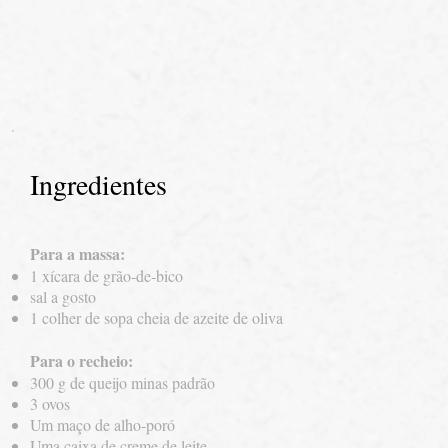
Ingredientes
Para a massa:
1 xícara de grão-de-bico
sal a gosto
1 colher de sopa cheia de azeite de oliva
Para o recheio:
300 g de queijo minas padrão
3 ovos
Um maço de alho-poró
Uma caixa de creme de leite