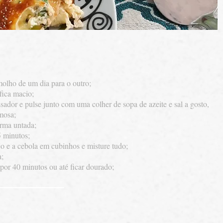
molho de um dia para o outro;
fica macio;
ador e pulse junto com uma colher de sopa de azeite e sal a gosto,
mosa;
rma untada;
5 minutos;
jo e a cebola em cubinhos e misture tudo;
a;
por 40 minutos ou até ficar dourado;