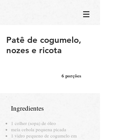
Patê de cogumelo,
nozes e ricota
6 porções
Ingredientes
1 colher (sopa) de óleo
meia cebola pequena picada
1 vidro pequeno de cogumelo em