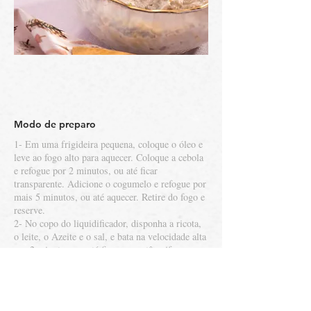
Modo de preparo
1- Em uma frigideira pequena, coloque o óleo e
leve ao fogo alto para aquecer. Coloque a cebola
e refogue por 2 minutos, ou até ficar
transparente. Adicione o cogumelo e refogue por
mais 5 minutos, ou até aquecer. Retire do fogo e
reserve.
2- No copo do liquidificador, disponha a ricota,
o leite, o Azeite e o sal, e bata na velocidade alta
por 2 minutos, ou até ficar um patê uniforme.
Acrescente o refogado de cogumelo e as nozes, e
bata por mais 2 minutos, até ficar homogêneo.
3- Transfira para uma tigela média, junte a
cebolinha e misture levemente. Cubra com filme-