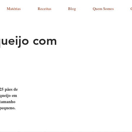
Matérias
Receitas
Blog
Quem Somos
queijo com
25 pães de
queijo em
tamanho
pequeno.