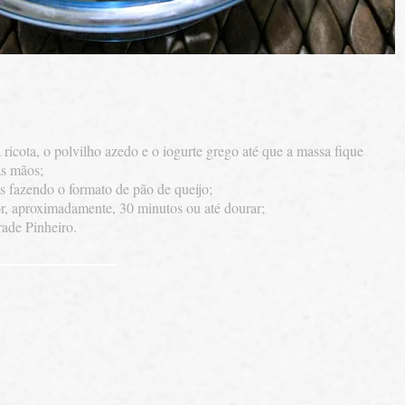
 ricota, o polvilho azedo e o iogurte grego até que a massa fique
as mãos;
 fazendo o formato de pão de queijo;
, aproximadamente, 30 minutos ou até dourar;
rade Pinheiro.