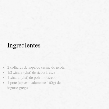
Ingredientes
2 colheres de sopa de creme de ricota
1/2 xícara (chá) de ricota fresca
1 xícara (chá) de polvilho azedo
1 pote (aproximadamente 160g) de
iogurte grego