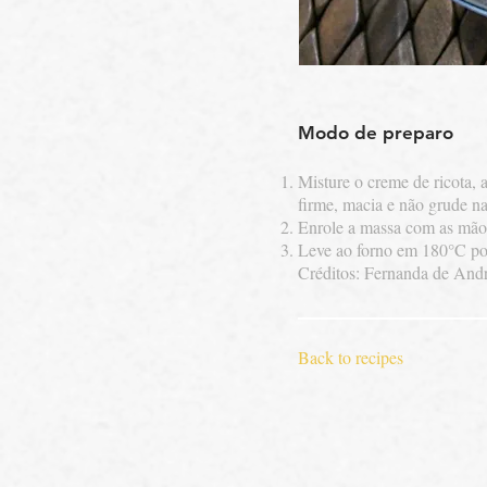
Modo de preparo
Misture o creme de ricota, a
firme, macia e não grude n
Enrole a massa com as mãos
Leve ao forno em 180°C por
​Créditos: Fernanda de And
Back to recipes