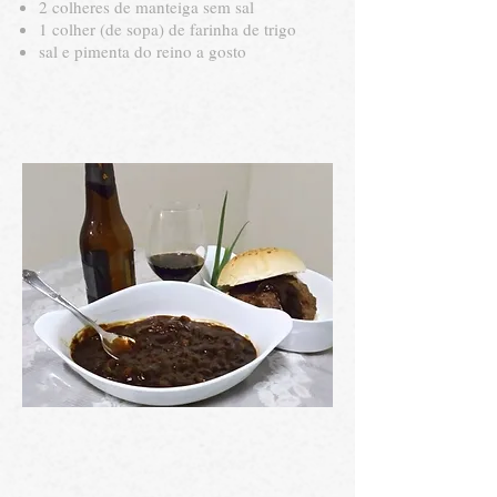
2 colheres de manteiga sem sal
1 colher (de sopa) de farinha de trigo
sal e pimenta do reino a gosto