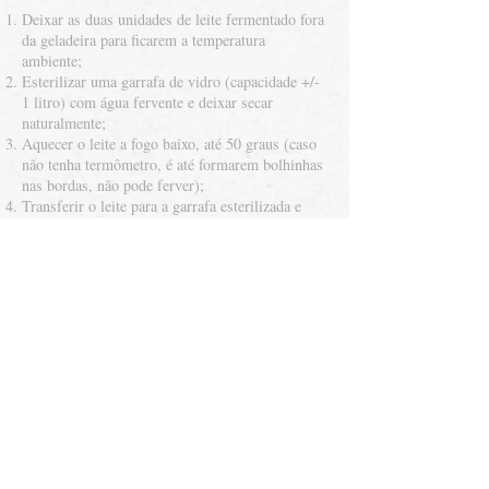
Deixar as duas unidades de leite fermentado fora
da geladeira para ficarem a temperatura
ambiente;
Esterilizar uma garrafa de vidro (capacidade +/-
1 litro) com água fervente e deixar secar
naturalmente;
Aquecer o leite a fogo baixo, até 50 graus (caso
não tenha termômetro, é até formarem bolhinhas
nas bordas, não pode ferver);
Transferir o leite para a garrafa esterilizada e
seca;
Quando a garrafa esfriar um pouco, acrescentar
o leite fermentado (ela tem que estar morna);
Mexer levemente para misturar;
Deixar descansando por 12 horas em ambiente
mais quente possível;
Depois de 12 - 14 horas (não pode deixar mais
que 14 horas!) experimentar, quando ficar
azedinho está pronto;
Colocar na geladeira e consumir em até 5 dias