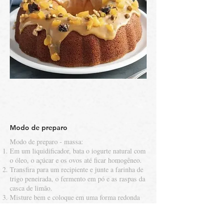
Modo de preparo
Modo de preparo - massa:
Em um liquidificador, bata o iogurte natural com
o óleo, o açúcar e os ovos até ficar homogêneo.
Transfira para um recipiente e junte a farinha de
trigo peneirada, o fermento em pó e as raspas da
casca de limão.
Misture bem e coloque em uma forma redonda
(26 cm de diâmetro) untada com manteiga e
polvilhada com farinha de trigo.