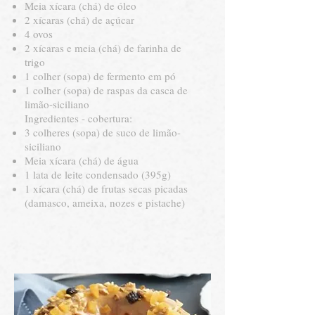
Meia xícara (chá) de óleo
2 xícaras (chá) de açúcar
4 ovos
2 xícaras e meia (chá) de farinha de
trigo
1 colher (sopa) de fermento em pó
1 colher (sopa) de raspas da casca de
limão-siciliano
Ingredientes - cobertura:
3 colheres (sopa) de suco de limão-
siciliano
Meia xícara (chá) de água
1 lata de leite condensado (395g)
1 xícara (chá) de frutas secas picadas
(damasco, ameixa, nozes e pistache)