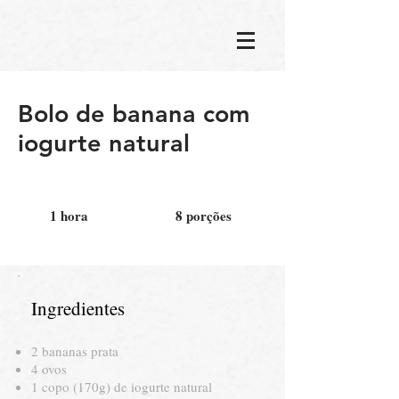
Bolo de banana com
iogurte natural
1 hora
8 porções
Ingredientes
2 bananas prata
4 ovos
1 copo (170g) de iogurte natural