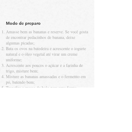
Modo de preparo
Amasse bem as bananas e reserve. Se você gosta
de encontrar pedacinhos de banana, deixe
algumas picadas;
Bata os ovos na batedeira e acrescente o iogurte
natural e o óleo vegetal até virar um creme
uniforme;
Acrescente aos poucos o açúcar e a farinha de
trigo, misture bem;
Misture as bananas amassadas e o fermento em
pó, batendo bem;
Transfira a massa do bolo para uma forma
untada;
Leve ao forno pré-aquecido a 180° por
aproximadamente 30 minutos, ou até que, ao
espetar a massa com um palito, ele saia limpo;
Se preferir, polvilhe açúcar com canela como
cobertura;