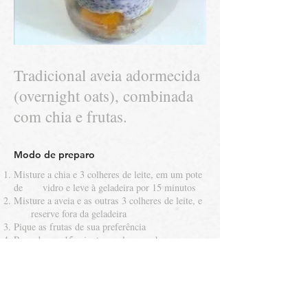
Tradicional aveia adormecida
(overnight oats), combinada
com chia e frutas.
Modo de preparo
Misture a chia e 3 colheres de leite, em um pote
de vidro e leve à geladeira por 15 minutos
Misture a aveia e as outras 3 colheres de leite, e
reserve fora da geladeira
Pique as frutas de sua preferência
Passados os 15 minutos, coloque sobre a
mistura de chia gelada, metade das frutas e
cubra com a outra mistura da aveia
Coloque a outra parte das frutas e, se quiser,
salpique granola ou castanhas
Leve a geladeira por pelo menos 8 horas