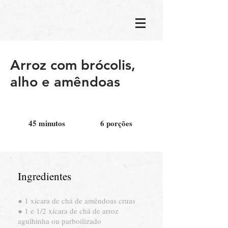
Arroz com brócolis,
alho e amêndoas
45 minutos
6 porções
Ingredientes
● 1 xícara de chá de amêndoas cruas
● 1 e 1/2 xícara de chá de arroz
agulhinha ou parboilizado