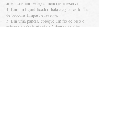
amêndoas em pedaços menores e reserve;
4. Em um liquidificador, bata a água, as folhas
de brócolis limpas, e reserve;
5. Em uma panela, coloque um fio de óleo e
refogue a cebola picada e 3 dentes de alho
picados até ficarem levemente dourados;
6. Adicione o arroz, tempere com sal e refogue
por um minuto;
7. Acrescente a água dos brócolis e coloque uma
pitada de bicarbonato de sódio, para realçar o
verde do arroz;
8. Acrescente as flores de brócolis picadas e
misture rapidamente;
9. Deixe o arroz cozinhar em fogo baixo até a
água secar. Desligue, tampe e deixe descansar
por 5 minutos (o vapor vai ajudar a terminar de
cozinhar o arroz);
10. Em uma frigideira, coloque o azeite, os
outros 5 dentes de alho fatiados e frite bem fogo
baixo até ficarem levemente dourados;
11. Salpique as amêndoas e o alho sobre o arroz.
Créditos: Larissa Brito