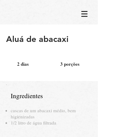
Aluá de abacaxi
2 dias
3 porções
Ingredientes
cascas de um abacaxi médio, bem
higienizadas
1/2 litro de água filtrada