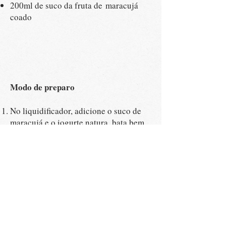
200ml de suco da fruta de maracujá
coado
Modo de preparo
No liquidificador, adicione o suco de
maracujá e o iogurte natura, bata bem
até obter uma mistura homogênea;
Adicione o leite condensado e o creme
de leite, bata novamente em velocidade
baixa;
Coloque a mistura em um recipiente e
leve ao refrigerador por 2 horas. não é
preciso untar o recipiente.