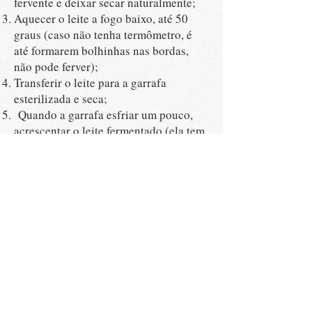
fervente e deixar secar naturalmente;
Aquecer o leite a fogo baixo, até 50
graus (caso não tenha termômetro, é
até formarem bolhinhas nas bordas,
não pode ferver);
Transferir o leite para a garrafa
esterilizada e seca;
Quando a garrafa esfriar um pouco,
acrescentar o leite fermentado (ela tem
que estar morna);
Mexer levemente para misturar;
Deixar descansando por 12 horas em
ambiente mais quente possível;
Depois de 12 - 14 horas (não pode
deixar mais que 14 horas!)
experimentar, quando ficar azedinho
está pronto;
Colocar na geladeira e consumir em até
5 dias