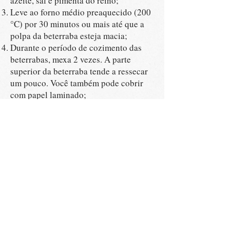
azeite, sal e pimenta do reino;
Leve ao forno médio preaquecido (200
°C) por 30 minutos ou mais até que a
polpa da beterraba esteja macia;
Durante o período de cozimento das
beterrabas, mexa 2 vezes. A parte
superior da beterraba tende a ressecar
um pouco. Você também pode cobrir
com papel laminado;
Depois de assadas, bata as beterrabas
com o caldo de legumes e algumas
folhas de tomilho no liquidificador até
obter uma mistura homogênea;
Coloque a mistura em uma panela e
leve ao fogo até aquecer. Se o creme
ficar ralo, deixe no fogo, sempre
mexendo, até engrossar;
Após o cozimento, servir o creme de
beterraba em um prato ou tigela
e acrescente o iogurte;