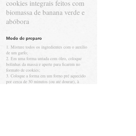
cookies integrais feitos com
biomassa de banana verde e
abóbora
Modo de preparo
1. Misture todos os ingredientes com o auxílio
de um garfo;
2. Em uma forma untada com óleo, coloque
bolinhas da massa e aperte para ficarem no
formato de cookies;
3. Coloque a forma em um forno pré aquecido
por cerca de 30 minutos (ou até dourar), à
180°C;
Colaboradoras:
Ana Beatriz Lima, Angelica
Wang, Caroline Castro, Esthér Vieira, Iris
Santana e Nicchole Helena.