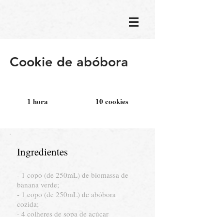
Cookie de abóbora
1 hora
10 cookies
Ingredientes
- 1 copo (de 250mL) de biomassa de
banana verde;
- 1 copo (de 250mL) de abóbora
cozida;
- 4 colheres de sopa de açúcar